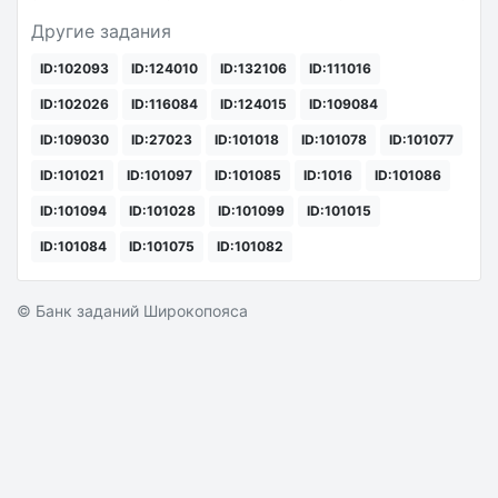
Другие задания
ID:102093
ID:124010
ID:132106
ID:111016
ID:102026
ID:116084
ID:124015
ID:109084
ID:109030
ID:27023
ID:101018
ID:101078
ID:101077
ID:101021
ID:101097
ID:101085
ID:1016
ID:101086
ID:101094
ID:101028
ID:101099
ID:101015
ID:101084
ID:101075
ID:101082
© Банк заданий Широкопояса