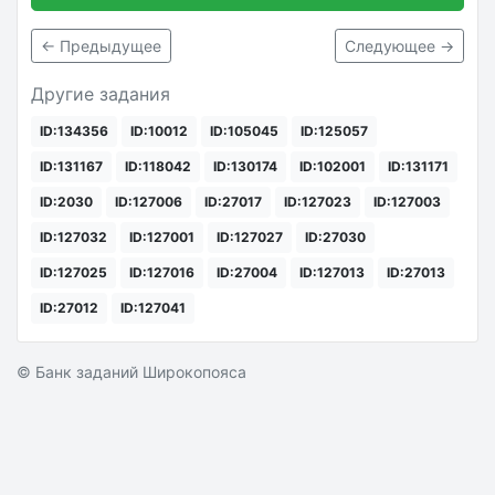
← Предыдущее
Следующее →
Другие задания
ID:134356
ID:10012
ID:105045
ID:125057
ID:131167
ID:118042
ID:130174
ID:102001
ID:131171
ID:2030
ID:127006
ID:27017
ID:127023
ID:127003
ID:127032
ID:127001
ID:127027
ID:27030
ID:127025
ID:127016
ID:27004
ID:127013
ID:27013
ID:27012
ID:127041
© Банк заданий Широкопояса