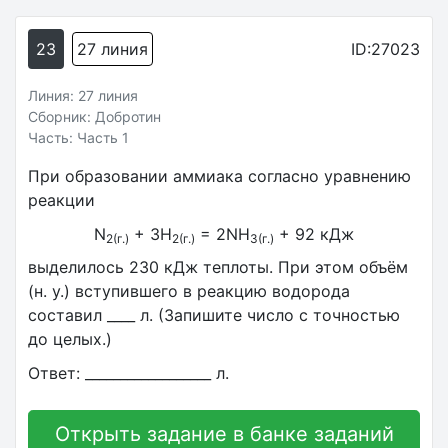
23
27 линия
ID:27023
Линия: 27 линия
Сборник: Добротин
Часть: Часть 1
При образовании аммиака согласно уравнению
реакции
N
+ 3H
= 2NH
+ 92 кДж
2(г.)
2(г.)
3(г.)
выделилось 230 кДж теплоты. При этом объём
(н. у.) вступившего в реакцию водорода
составил ____ л. (Запишите число с точностью
до целых.)
Ответ: __________________ л.
Открыть задание в банке заданий