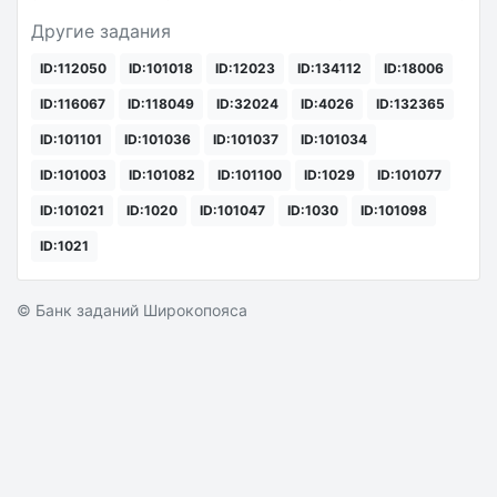
Другие задания
ID:112050
ID:101018
ID:12023
ID:134112
ID:18006
ID:116067
ID:118049
ID:32024
ID:4026
ID:132365
ID:101101
ID:101036
ID:101037
ID:101034
ID:101003
ID:101082
ID:101100
ID:1029
ID:101077
ID:101021
ID:1020
ID:101047
ID:1030
ID:101098
ID:1021
© Банк заданий Широкопояса