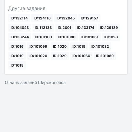
Другие задания
ID:132114
ID:124116
ID:132045
ID:129157
ID:104043
ID:112133
ID:2001
ID:133174
ID:129189
ID:133244
ID:101100
ID:101080
ID:101061
ID:1028
ID:1016
ID:101099
ID:1020
ID:1015
ID:101082
ID:1019
ID:101020
ID:1029
ID:101066
ID:101089
ID:1018
© Банк заданий Широкопояса