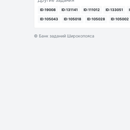
Другие задания
ID:19008
ID:131141
ID:111012
ID:133051
ID:105043
ID:105018
ID:105028
ID:105002
© Банк заданий Широкопояса