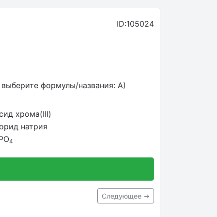
ID:105024
выберите формулы/названия: А)
сид хрома(III)
торид натрия
PO
4
Следующее →