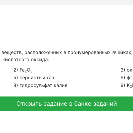
веществ, расположенных в пронумерованных ячейках, 
) кислотного оксида.
2) Fe
O
3) ок
2
3
5) сернистый газ
6) ф
8) гидросульфат калия
9) K
3
Открыть задание в банке заданий