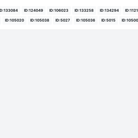
ID:133084
ID:124049
ID:106023
ID:133258
ID:134294
ID:112
ID:105020
ID:105038
ID:5027
ID:105036
ID:5015
ID:1050