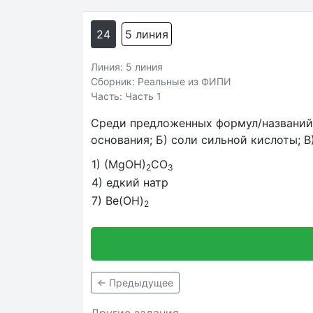
24
5 линия
Линия: 5 линия
Сборник: Реальные из ФИПИ
Часть: Часть 1
Среди предложенных формул/названий 
основания; Б) соли сильной кислоты; В
1) (MgOH)
CO
2
3
4) едкий натр
7) Be(OH)
2
← Предыдущее