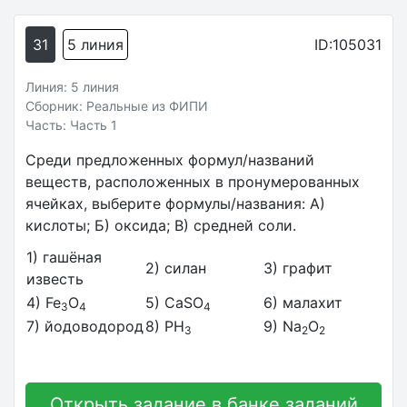
31
5 линия
ID:105031
Линия: 5 линия
Сборник: Реальные из ФИПИ
Часть: Часть 1
Среди предложенных формул/названий
веществ, расположенных в пронумерованных
ячейках, выберите формулы/названия: А)
кислоты; Б) оксида; В) средней соли.
1) гашёная
2) силан
3) графит
известь
4) Fe
O
5) CaSO
6) малахит
3
4
4
7) йодоводород
8) PH
9) Na
O
3
2
2
Открыть задание в банке заданий