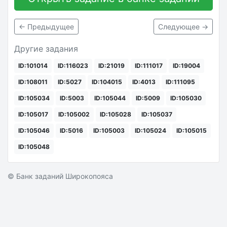
← Предыдущее
Следующее →
Другие задания
ID:101014
ID:116023
ID:21019
ID:111017
ID:19004
ID:108011
ID:5027
ID:104015
ID:4013
ID:111095
ID:105034
ID:5003
ID:105044
ID:5009
ID:105030
ID:105017
ID:105002
ID:105028
ID:105037
ID:105046
ID:5016
ID:105003
ID:105024
ID:105015
ID:105048
© Банк заданий Широкопояса