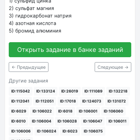
1) сульфид цинка
2) сульфат магния
3) гидрокарбонат натрия
4) азотная кислота
5) бромид алюминия
Открыть задание в банке заданий
← Предыдущее
Следующее →
Другие задания
ID:115042
ID:133124
ID:26019
ID:111089
ID:132218
ID:112041
ID:112051
ID:17018
ID:124073
ID:131072
ID:6029
ID:106022
ID:6018
ID:106001
ID:106060
ID:6010
ID:106004
ID:106028
ID:106047
ID:106011
ID:106006
ID:106024
ID:6023
ID:106075