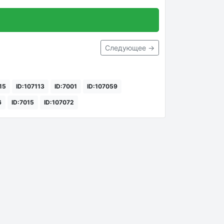
Следующее →
15
ID:107113
ID:7001
ID:107059
6
ID:7015
ID:107072