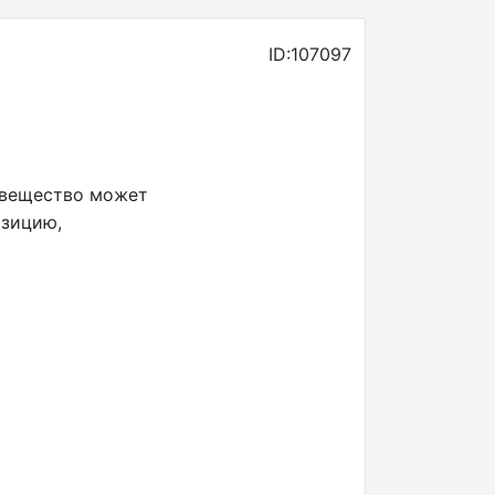
ID:107097
 вещество может
озицию,