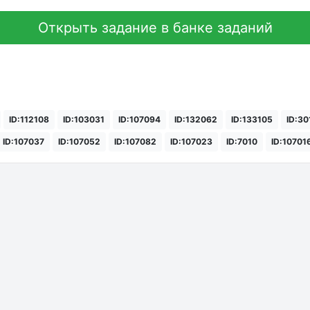
Открыть задание в банке заданий
ID:112108
ID:103031
ID:107094
ID:132062
ID:133105
ID:30
ID:107037
ID:107052
ID:107082
ID:107023
ID:7010
ID:10701