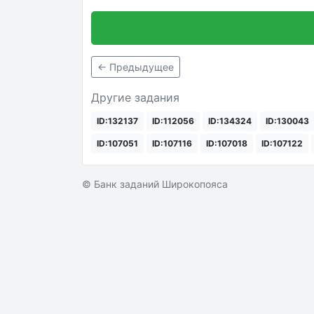
← Предыдущее
Другие задания
ID:132137
ID:112056
ID:134324
ID:130043
ID:107051
ID:107116
ID:107018
ID:107122
© Банк заданий Широкопояса