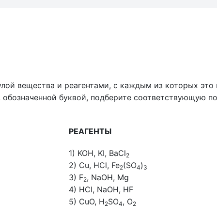
лой вещества и реагентами, с каждым из которых это
, обозначенной буквой, подберите соответствующую п
РЕАГЕНТЫ
1) KOH, KI, BaCl
2
2) Cu, HCl, Fe
(SO
)
2
4
3
3) F
, NaOH, Mg
2
4) HCl, NaOH, HF
5) CuO, H
SO
, O
2
4
2