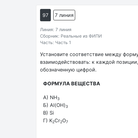
97
7 линия
Линия: 7 линия
Сборник: Реальные из ФИПИ
Часть: Часть 1
Установите соответствие между форму
взаимодействовать: к каждой позиции
обозначенную цифрой.
ФОРМУЛА ВЕЩЕСТВА
A) NH
3
Б) Al(OH)
3
В) Si
Г) K
Cr
O
2
2
7