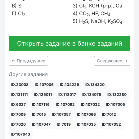
В) Si
3) Cl
, KOH (р-р), Ca
2
Г) Cl
4) CO
, HF, CH
2
2
4
5) H
S, NaOH, K
SO
2
2
4
Открыть задание в банке заданий
← Предыдущее
Следующее →
Другие задания
ID:23008
ID:107006
ID:134229
ID:134320
ID:131111
ID:125011
ID:118017
ID:134075
ID:132280
ID:6027
ID:107116
ID:107092
ID:107032
ID:107005
ID:7009
ID:7015
ID:107057
ID:107066
ID:7012
ID:7020
ID:107047
ID:7019
ID:107035
ID:107052
ID:107043