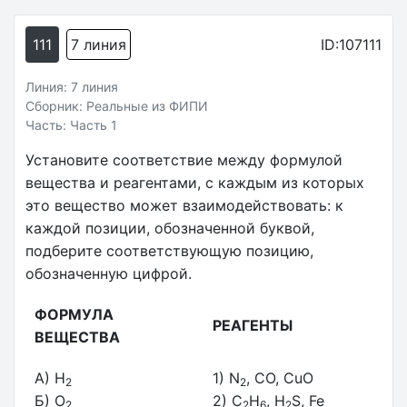
111
7 линия
ID:107111
Линия: 7 линия
Сборник: Реальные из ФИПИ
Часть: Часть 1
Установите соответствие между формулой
вещества и реагентами, с каждым из которых
это вещество может взаимодействовать: к
каждой позиции, обозначенной буквой,
подберите соответствующую позицию,
обозначенную цифрой.
ФОРМУЛА
РЕАГЕНТЫ
ВЕЩЕСТВА
A) H
1) N
, CO, CuO
2
2
Б) O
2) C
H
, H
S, Fe
2
2
6
2