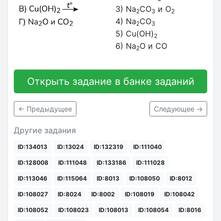
3) Na
CO
и O
2
3
2
4) Na
CO
2
3
5) Cu(OH)
2
6) Na
O и CO
2
Открыть задание в банке заданий
← Предыдущее
Следующее →
Другие задания
ID:134013
ID:13024
ID:132319
ID:111040
ID:128008
ID:111048
ID:133186
ID:111028
ID:113046
ID:115064
ID:8013
ID:108050
ID:8012
ID:108027
ID:8024
ID:8002
ID:108019
ID:108042
ID:108052
ID:108023
ID:108013
ID:108054
ID:8016