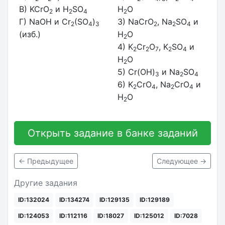
В) KCrO
и H
SO
H
O
2
2
4
2
Г) NaOH и Cr
(SO
)
3) NaCrO
, Na
SO
и
2
4
3
2
2
4
(изб.)
H
O
2
4) K
Cr
O
, K
SO
и
2
2
7
2
4
H
O
2
5) Cr(OH)
и Na
SO
3
2
4
6) K
CrO
, Na
CrO
и
2
4
2
4
H
O
2
Открыть задание в банке заданий
← Предыдущее
Следующее →
Другие задания
ID:132024
ID:134274
ID:129135
ID:129189
ID:124053
ID:112116
ID:18027
ID:125012
ID:7028