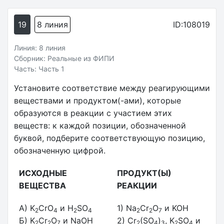
19
8 линия
ID:108019
Линия: 8 линия
Сборник: Реальные из ФИПИ
Часть: Часть 1
Установите соответствие между реагирующими
веществами и продуктом(-ами), которые
образуются в реакции с участием этих
веществ: к каждой позиции, обозначенной
буквой, подберите соответствующую позицию,
обозначенную цифрой.
ИСХОДНЫЕ
ПРОДУКТ(Ы)
ВЕЩЕСТВА
РЕАКЦИИ
A) K
CrO
и H
SO
1) Na
Cr
O
и KOH
2
4
2
4
2
2
7
Б) K
Cr
O
и NaOH
2) Cr
(SO
)
, K
SO
и
2
2
7
2
4
3
2
4