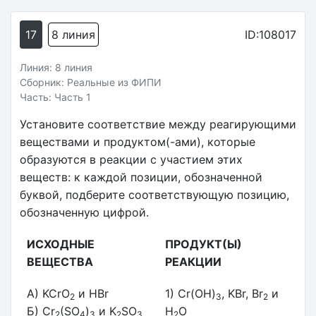
17
8 линия
ID:108017
Линия: 8 линия
Сборник: Реальные из ФИПИ
Часть: Часть 1
Установите соответствие между реагирующими
веществами и продуктом(-ами), которые
образуются в реакции с участием этих
веществ: к каждой позиции, обозначенной
буквой, подберите соответствующую позицию,
обозначенную цифрой.
ИСХОДНЫЕ
ПРОДУКТ(Ы)
ВЕЩЕСТВА
РЕАКЦИИ
A) KCrO
и HBr
1) Cr(OH)
, KBr, Br
и
2
3
2
Б) Cr
(SO
)
и K
SO
H
O
2
4
3
2
3
2