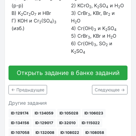
(р-р)
2) KCrO
, K
SO
и H
O
2
2
4
2
В) K
Cr
O
и HBr
3) CrBr
, KBr, Br
и
2
2
7
3
2
Г) KOH и Cr
(SO
)
H
O
2
4
3
2
(изб.)
4) Cr(OH)
и K
SO
3
2
4
5) CrBr
, KBr и H
O
3
2
6) Cr(OH)
, SO
и
3
2
K
SO
2
4
Открыть задание в банке заданий
← Предыдущее
Следующее →
Другие задания
ID:129174
ID:134059
ID:105028
ID:106023
ID:134156
ID:129017
ID:32010
ID:115022
ID:107058
ID:132008
ID:108022
ID:108058