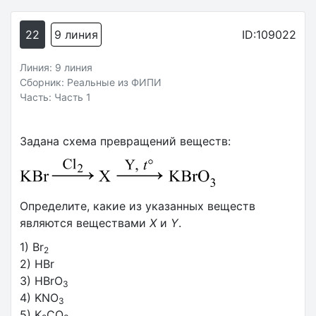
22
9 линия
ID:109022
Линия: 9 линия
Сборник: Реальные из ФИПИ
Часть: Часть 1
Задана схема превращений веществ:
Определите, какие из указанных веществ
являются веществами
Х
и
Y
.
1) Br
2
2) HBr
3) HBrO
3
4) KNO
3
5) K
CO