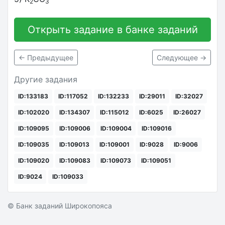
2
3
Открыть задание в банке заданий
← Предыдущее
Следующее →
Другие задания
ID:133183
ID:117052
ID:132233
ID:29011
ID:32027
ID:102020
ID:134307
ID:115012
ID:6025
ID:26027
ID:109095
ID:109006
ID:109004
ID:109016
ID:109035
ID:109013
ID:109001
ID:9028
ID:9006
ID:109020
ID:109083
ID:109073
ID:109051
ID:9024
ID:109033
© Банк заданий Широкопояса