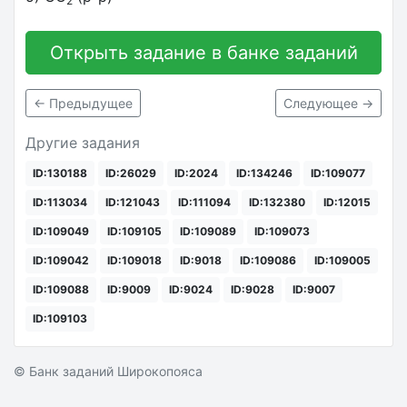
2
Открыть задание в банке заданий
← Предыдущее
Следующее →
Другие задания
ID:130188
ID:26029
ID:2024
ID:134246
ID:109077
ID:113034
ID:121043
ID:111094
ID:132380
ID:12015
ID:109049
ID:109105
ID:109089
ID:109073
ID:109042
ID:109018
ID:9018
ID:109086
ID:109005
ID:109088
ID:9009
ID:9024
ID:9028
ID:9007
ID:109103
© Банк заданий Широкопояса