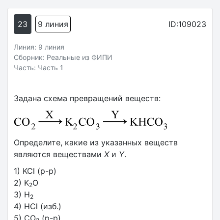
23
9 линия
ID:109023
Линия: 9 линия
Сборник: Реальные из ФИПИ
Часть: Часть 1
Задана схема превращений веществ:
Определите, какие из указанных веществ
являются веществами
Х
и
Y
.
1) KCl (р-р)
2) K
O
2
3) H
2
4) HCl (изб.)
5) CO
(р-р)