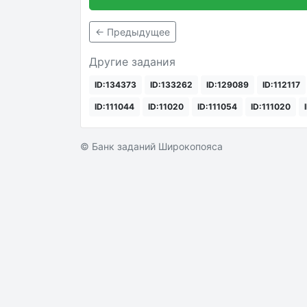
← Предыдущее
Другие задания
ID:134373
ID:133262
ID:129089
ID:112117
ID:111044
ID:11020
ID:111054
ID:111020
© Банк заданий Широкопояса