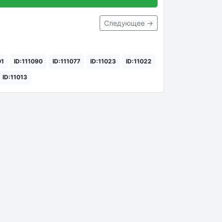
Следующее →
01
ID:111090
ID:111077
ID:11023
ID:11022
ID:11013