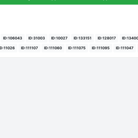
ID:106043
ID:31003
ID:10027
ID:133151
ID:128017
ID:1340
ID:11026
ID:111107
ID:111060
ID:111075
ID:111095
ID:111047