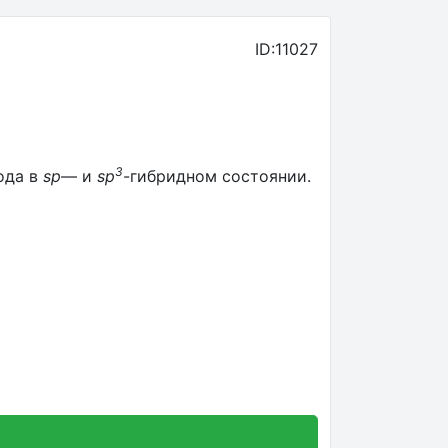
ID:11027
3
ода в
sp
— и
sp
-гибридном состоянии.