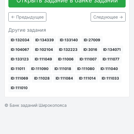
Открыть задание в банке заданий
← Предыдущее
Следующее →
Другие задания
ID:132034
ID:134339
ID:133140
ID:27009
ID:104067
ID:102104
ID:132223
ID:3016
ID:134071
ID:133123
ID:111049
ID:11006
ID:111007
ID:111077
ID:11011
ID:111090
ID:111018
ID:111080
ID:111040
ID:111069
ID:11028
ID:111084
ID:111014
ID:111033
ID:111010
© Банк заданий Широкопояса