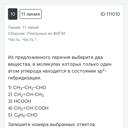
10
11 линия
ID:111010
Линия: 11 линия
Сборник: Реальные из ФИПИ
Часть: Часть 1
Из предложенного перечня выберите два
вещества, в молекулах которых только один
2
атом углерода находится в состоянии sp
-
гибридизации.
1)
CH
–CH
–CHO
3
2
2)
CH
=CH-CH
2
3
3)
HCOOH
4)
CH
=CH-COOH
2
5)
C
H
–CHO
6
5
Запишите номера выбранных ответов.