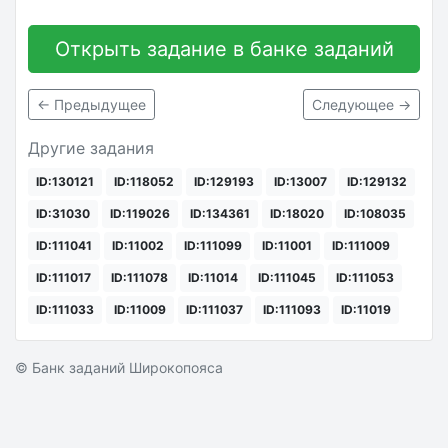
Открыть задание в банке заданий
← Предыдущее
Следующее →
Другие задания
ID:130121
ID:118052
ID:129193
ID:13007
ID:129132
ID:31030
ID:119026
ID:134361
ID:18020
ID:108035
ID:111041
ID:11002
ID:111099
ID:11001
ID:111009
ID:111017
ID:111078
ID:11014
ID:111045
ID:111053
ID:111033
ID:11009
ID:111037
ID:111093
ID:11019
© Банк заданий Широкопояса