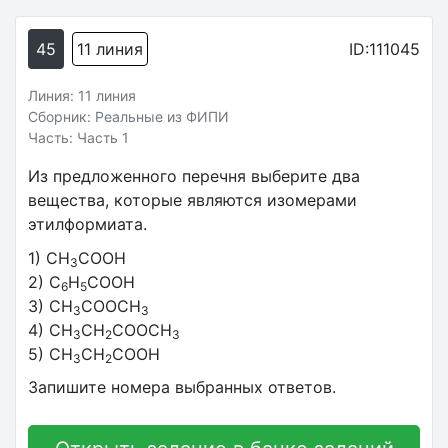
45
11 линия
ID:111045
Линия: 11 линия
Сборник: Реальные из ФИПИ
Часть: Часть 1
Из предложенного перечня выберите два
вещества, которые являются изомерами
этилформиата.
1) CH
COOH
3
2) C
H
COOH
6
5
3) CH
COOCH
3
3
4) CH
CH
COOCH
3
2
3
5) CH
CH
COOH
3
2
Запишите номера выбранных ответов.