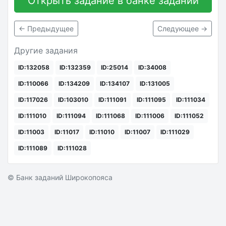
Открыть задание в банке заданий
← Предыдущее
Следующее →
Другие задания
ID:132058
ID:132359
ID:25014
ID:34008
ID:110066
ID:134209
ID:134107
ID:131005
ID:117026
ID:103010
ID:111091
ID:111095
ID:111034
ID:111010
ID:111094
ID:111068
ID:111006
ID:111052
ID:11003
ID:11017
ID:11010
ID:11007
ID:111029
ID:111089
ID:111028
© Банк заданий Широкопояса