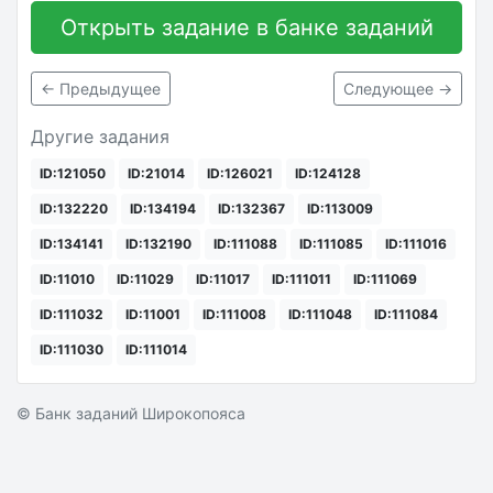
Открыть задание в банке заданий
← Предыдущее
Следующее →
Другие задания
ID:121050
ID:21014
ID:126021
ID:124128
ID:132220
ID:134194
ID:132367
ID:113009
ID:134141
ID:132190
ID:111088
ID:111085
ID:111016
ID:11010
ID:11029
ID:11017
ID:111011
ID:111069
ID:111032
ID:11001
ID:111008
ID:111048
ID:111084
ID:111030
ID:111014
© Банк заданий Широкопояса