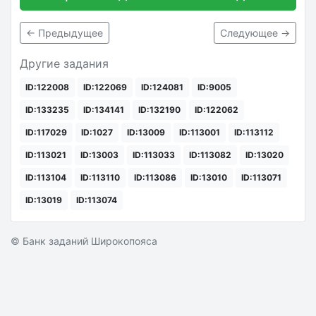
← Предыдущее
Следующее →
Другие задания
ID:122008
ID:122069
ID:124081
ID:9005
ID:133235
ID:134141
ID:132190
ID:122062
ID:117029
ID:1027
ID:13009
ID:113001
ID:113112
ID:113021
ID:13003
ID:113033
ID:113082
ID:13020
ID:113104
ID:113110
ID:113086
ID:13010
ID:113071
ID:13019
ID:113074
© Банк заданий Широкопояса