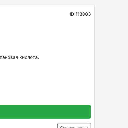
ID:113003
пановая кислота.
Следующее →