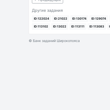
Другие задания
ID:122024
ID:21022
ID:130174
ID:129074
ID:113102
ID:13022
ID:113111
ID:113083
© Банк заданий Широкопояса