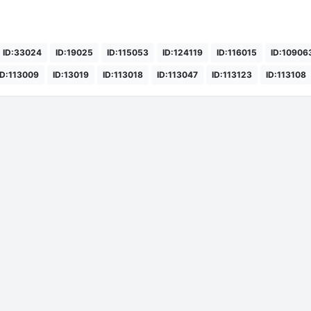
ID:33024
ID:19025
ID:115053
ID:124119
ID:116015
ID:10906
ID:113009
ID:13019
ID:113018
ID:113047
ID:113123
ID:113108