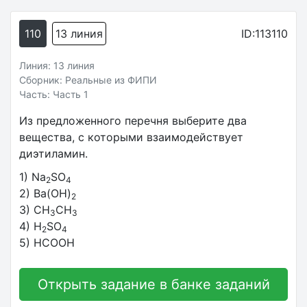
110
13 линия
ID:113110
Линия: 13 линия
Сборник: Реальные из ФИПИ
Часть: Часть 1
Из предложенного перечня выберите два
вещества, с которыми взаимодействует
диэтиламин.
1) Na
SO
2
4
2) Ba(OH)
2
3) CH
CH
3
3
4) H
SO
2
4
5) HCOOH
Открыть задание в банке заданий