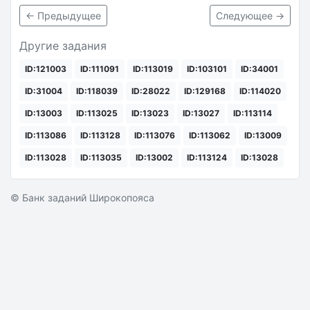
← Предыдущее
Следующее →
Другие задания
ID:121003
ID:111091
ID:113019
ID:103101
ID:34001
ID:31004
ID:118039
ID:28022
ID:129168
ID:114020
ID:13003
ID:113025
ID:13023
ID:13027
ID:113114
ID:113086
ID:113128
ID:113076
ID:113062
ID:13009
ID:113028
ID:113035
ID:13002
ID:113124
ID:13028
© Банк заданий Широкопояса