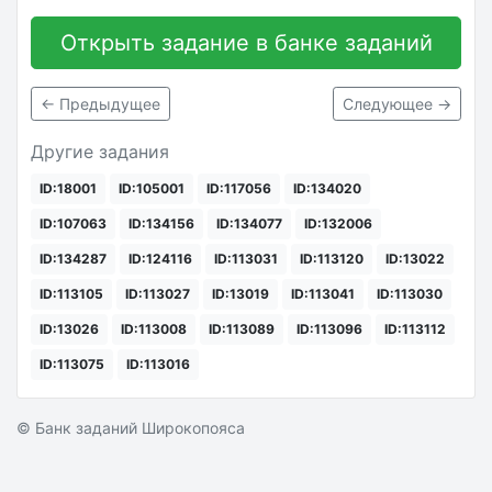
Открыть задание в банке заданий
← Предыдущее
Следующее →
Другие задания
ID:18001
ID:105001
ID:117056
ID:134020
ID:107063
ID:134156
ID:134077
ID:132006
ID:134287
ID:124116
ID:113031
ID:113120
ID:13022
ID:113105
ID:113027
ID:13019
ID:113041
ID:113030
ID:13026
ID:113008
ID:113089
ID:113096
ID:113112
ID:113075
ID:113016
© Банк заданий Широкопояса