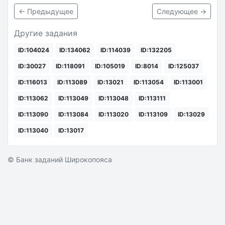
← Предыдущее
Следующее →
Другие задания
ID:104024
ID:134062
ID:114039
ID:132205
ID:30027
ID:118091
ID:105019
ID:8014
ID:125037
ID:116013
ID:113089
ID:13021
ID:113054
ID:113001
ID:113062
ID:113049
ID:113048
ID:113111
ID:113090
ID:113084
ID:113020
ID:113109
ID:13029
ID:113040
ID:13017
© Банк заданий Широкопояса