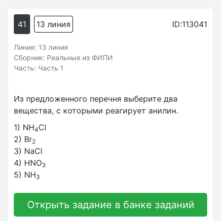
41
13 линия
ID:113041
Линия: 13 линия
Сборник: Реальные из ФИПИ
Часть: Часть 1
Из предложенного перечня выберите два
вещества, с которыми реагирует анилин.
1) NH
Cl
4
2) Br
2
3) NaCl
4) HNO
3
5) NH
3
Открыть задание в банке заданий