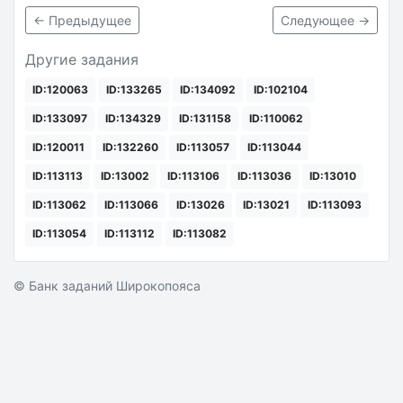
← Предыдущее
Следующее →
Другие задания
ID:120063
ID:133265
ID:134092
ID:102104
ID:133097
ID:134329
ID:131158
ID:110062
ID:120011
ID:132260
ID:113057
ID:113044
ID:113113
ID:13002
ID:113106
ID:113036
ID:13010
ID:113062
ID:113066
ID:13026
ID:13021
ID:113093
ID:113054
ID:113112
ID:113082
© Банк заданий Широкопояса