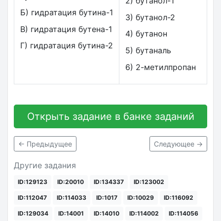
2) бутанол-1
Б) гидратация бутина-1
3) бутанол-2
В) гидратация бутена-1
4) бутанон
Г) гидратация бутина-2
5) бутаналь
6) 2-метилпропан
Открыть задание в банке заданий
← Предыдущее
Следующее →
Другие задания
ID:129123
ID:20010
ID:134337
ID:123002
ID:112047
ID:114033
ID:1017
ID:10029
ID:116092
ID:129034
ID:14001
ID:14010
ID:114002
ID:114056