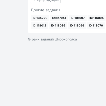
Другие задания
ID:134220
ID:127041
ID:101097
ID:116094
ID:118012
ID:118036
ID:118096
ID:118076
© Банк заданий Широкопояса