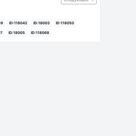
39
ID:118042
ID:18003
ID:118050
07
ID:18005
ID:118068