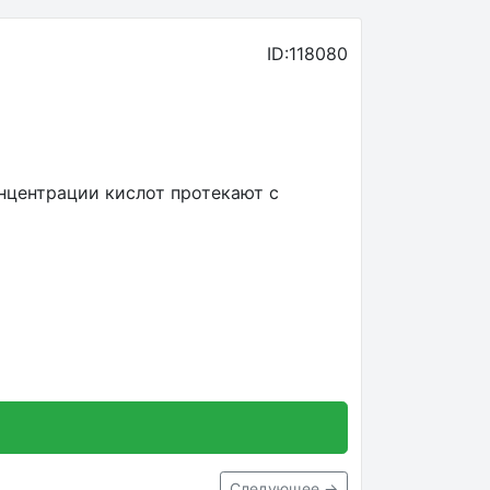
ID:118080
нцентрации кислот протекают с
Следующее →