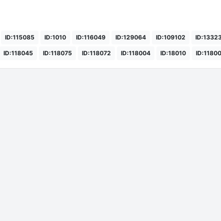
ID:115085
ID:1010
ID:116049
ID:129064
ID:109102
ID:1332
ID:118045
ID:118075
ID:118072
ID:118004
ID:18010
ID:1180