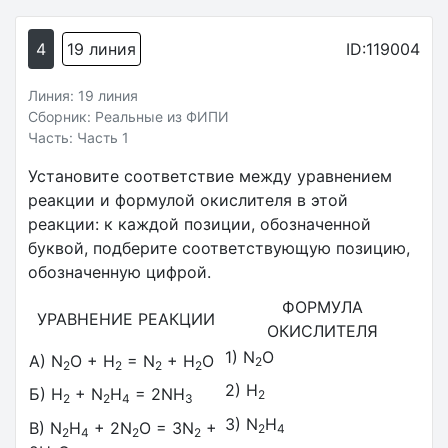
4
19 линия
ID:119004
Линия: 19 линия
Сборник: Реальные из ФИПИ
Часть: Часть 1
Установите соответствие между уравнением
реакции и формулой окислителя в этой
реакции: к каждой позиции, обозначенной
буквой, подберите соответствующую позицию,
обозначенную цифрой.
ФОРМУЛА
УРАВНЕНИЕ РЕАКЦИИ
ОКИСЛИТЕЛЯ
1) N
O
A) N
O + H
= N
+ H
O
2
2
2
2
2
2) H
Б) H
+ N
H
= 2NH
2
2
2
4
3
3) N
H
В) N
H
+ 2N
O = 3N
+
2
4
2
4
2
2