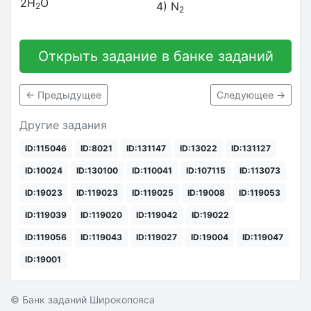
2H
O
4) N
2
2
Открыть задание в банке заданий
← Предыдущее
Следующее →
Другие задания
ID:115046
ID:8021
ID:131147
ID:13022
ID:131127
ID:10024
ID:130100
ID:110041
ID:107115
ID:113073
ID:19023
ID:119023
ID:119025
ID:19008
ID:119053
ID:119039
ID:119020
ID:119042
ID:19022
ID:119056
ID:119043
ID:119027
ID:19004
ID:119047
ID:19001
© Банк заданий Широкопояса