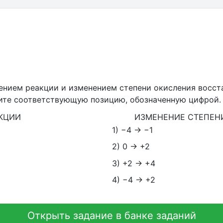
ением реакции и изменением степени окисления восста
рите соответствующую позицию, обозначенную цифрой.
АКЦИИ
ИЗМЕНЕНИЕ СТЕПЕН
1) −4 → −1
2) 0 → +2
3) +2 → +4
4) −4 → +2
Открыть задание в банке заданий