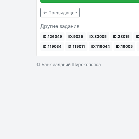
← Предыдущее
Другие задания
ID:126049
ID:9025
ID:33005
ID:28015
I
ID:119034
ID:119011
ID:119044
ID:19005
© Банк заданий Широкопояса