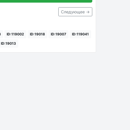
Следующее →
8
ID:119002
ID:19018
ID:19007
ID:119041
ID:19013