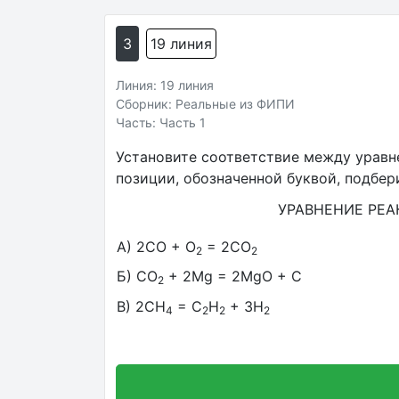
3
19 линия
Линия: 19 линия
Сборник: Реальные из ФИПИ
Часть: Часть 1
Установите соответствие между уравн
позиции, обозначенной буквой, подбе
УРАВНЕНИЕ РЕ
A) 2CO + O
= 2CO
2
2
Б) CO
+ 2Mg = 2MgO + C
2
В) 2CH
= C
H
+ 3H
4
2
2
2