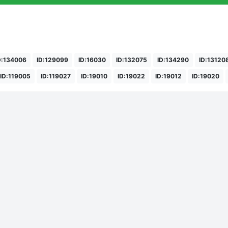
D:134006
ID:129099
ID:16030
ID:132075
ID:134290
ID:13120
ID:119005
ID:119027
ID:19010
ID:19022
ID:19012
ID:19020