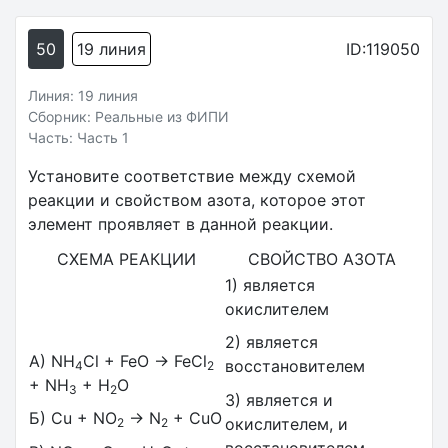
50
19 линия
ID:119050
Линия: 19 линия
Сборник: Реальные из ФИПИ
Часть: Часть 1
Установите соответствие между схемой
реакции и свойством азота, которое этот
элемент проявляет в данной реакции.
СХЕМА РЕАКЦИИ
СВОЙСТВО АЗОТА
1) является
окислителем
2) является
A) NH
Cl + FeO → FeCl
восстановителем
4
2
+ NH
+ H
O
3
2
3) является и
Б) Cu + NO
→ N
+ CuO
окислителем, и
2
2
восстановителем