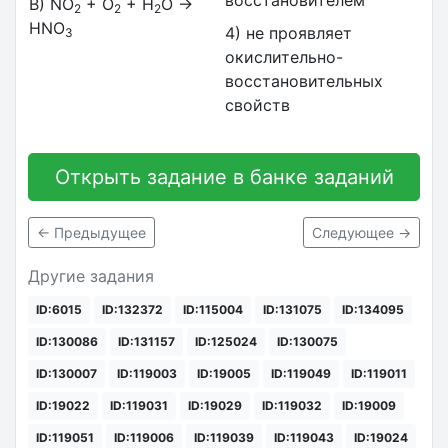
В) NO
+ O
+ H
O →
2
2
2
HNO
4) не проявляет
3
окислительно-
восстановительных
свойств
Открыть задание в банке заданий
← Предыдущее
Следующее →
Другие задания
ID:6015
ID:132372
ID:115004
ID:131075
ID:134095
ID:130086
ID:131157
ID:125024
ID:130075
ID:130007
ID:119003
ID:19005
ID:119049
ID:119011
ID:19022
ID:119031
ID:19029
ID:119032
ID:19009
ID:119051
ID:119006
ID:119039
ID:119043
ID:19024