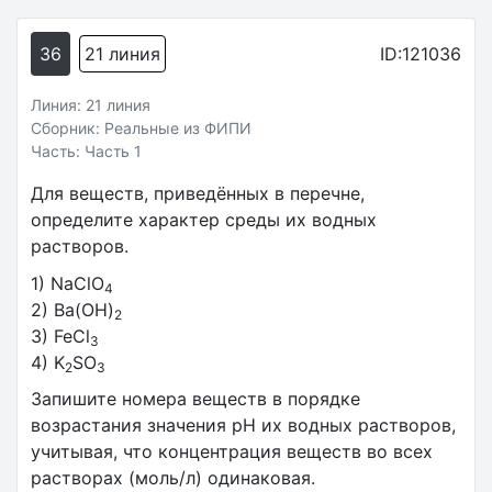
36
21 линия
ID:121036
Линия: 21 линия
Сборник: Реальные из ФИПИ
Часть: Часть 1
Для веществ, приведённых в перечне,
определите характер среды их водных
растворов.
1) NaClO
4
2) Ba(OH)
2
3) FeCl
3
4) K
SO
2
3
Запишите номера веществ в порядке
возрастания значения pH их водных растворов,
учитывая, что концентрация веществ во всех
растворах (моль/л) одинаковая.