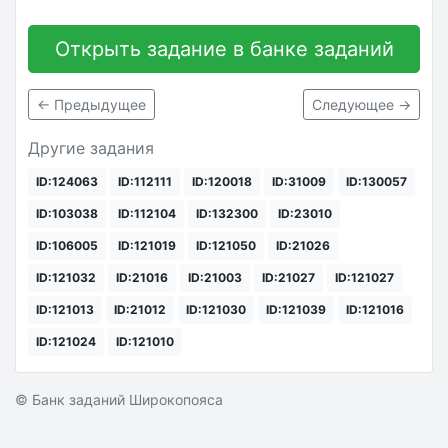
Открыть задание в банке заданий
← Предыдущее
Следующее →
Другие задания
ID:124063
ID:112111
ID:120018
ID:31009
ID:130057
ID:103038
ID:112104
ID:132300
ID:23010
ID:106005
ID:121019
ID:121050
ID:21026
ID:121032
ID:21016
ID:21003
ID:21027
ID:121027
ID:121013
ID:21012
ID:121030
ID:121039
ID:121016
ID:121024
ID:121010
© Банк заданий Широкопояса