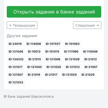
Открыть задание в банке заданий
← Предыдущее
Следующее →
Другие задания
ID:24019
ID:114008
ID:107037
ID:101063
ID:121048
ID:10013
ID:101015
ID:117066
ID:110046
ID:134332
ID:21015
ID:121006
ID:121039
ID:21012
ID:121017
ID:121040
ID:121026
ID:121012
ID:21007
ID:121007
ID:21016
ID:21017
ID:121029
ID:21029
ID:121033
© Банк заданий Широкопояса