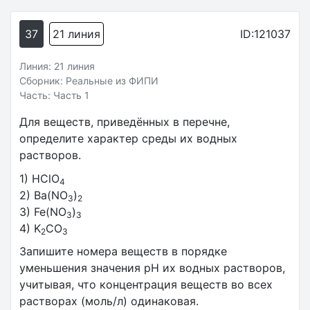
37
21 линия
ID:121037
Линия: 21 линия
Сборник: Реальные из ФИПИ
Часть: Часть 1
Для веществ, приведённых в перечне,
определите характер среды их водных
растворов.
1) HClO
4
2) Ba(NO
)
3
2
3) Fe(NO
)
3
3
4) K
CO
2
3
Запишите номера веществ в порядке
уменьшения значения pH их водных растворов,
учитывая, что концентрация веществ во всех
растворах (моль/л) одинаковая.