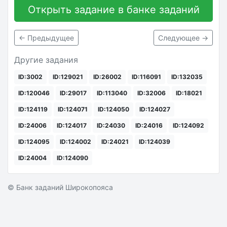
Открыть задание в банке заданий
← Предыдущее
Следующее →
Другие задания
ID:3002
ID:129021
ID:26002
ID:116091
ID:132035
ID:120046
ID:29017
ID:113040
ID:32006
ID:18021
ID:124119
ID:124071
ID:124050
ID:124027
ID:24006
ID:124017
ID:24030
ID:24016
ID:124092
ID:124095
ID:124002
ID:24021
ID:124039
ID:24004
ID:124090
© Банк заданий Широкопояса