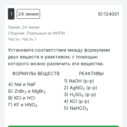
1
24 линия
ID:124001
Линия: 24 линия
Сборник: Реальные из ФИПИ
Часть: Часть 1
Установите соответствие между формулами
двух веществ и реактивом, с помощью
которого можно различить эти вещества.
ФОРМУЛЫ ВЕЩЕСТВ
РЕАКТИВЫ
1) NaOH (р-р)
А) NaI и NaF
2) AgNO
(р-р)
3
Б) ZnBr
и MgBr
2
2
3) H
SO
(р-р)
2
4
В) KCl и HCl
4) KCl (р-р)
Г) KF и HNO
3
5) NaHCO
3