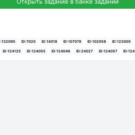
Открыть задание в банке заданий
D:132095
ID:7020
ID:14018
ID:107078
ID:102058
ID:123005
ID:124125
ID:124055
ID:124046
ID:24027
ID:124057
ID:12