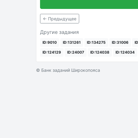
← Предыдущее
Другие задания
ID:9010
ID:131261
ID:134275
ID:31006
I
ID:124129
ID:24007
ID:124038
ID:124034
© Банк заданий Широкопояса