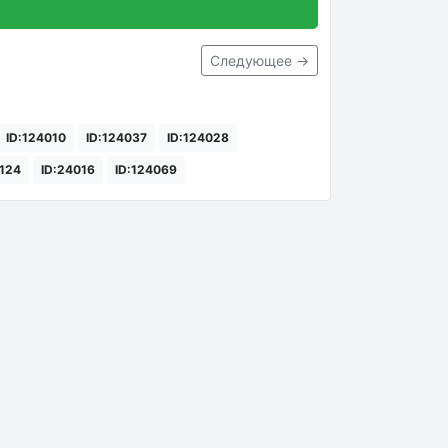
Следующее →
ID:124010
ID:124037
ID:124028
4124
ID:24016
ID:124069