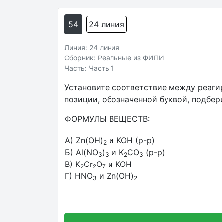
54
24 линия
Линия: 24 линия
Сборник: Реальные из ФИПИ
Часть: Часть 1
Установите соответствие между реаги
позиции, обозначенной буквой, подбе
ФОРМУЛЫ ВЕЩЕСТВ:
А) Zn(OH)
и KOH (р-р)
2
Б) Al(NO
)
и K
CO
(р-р)
3
3
2
3
В) K
Cr
O
и KOH
2
2
7
Г) HNO
и Zn(OH)
3
2