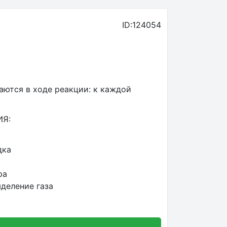
ID:124054
ются в ходе реакции: к каждой
Я:
дка
ра
ыделение газа