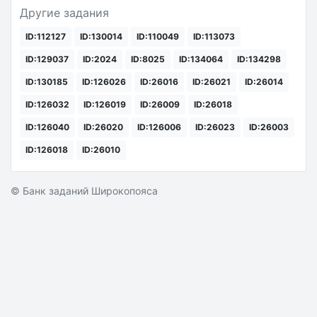
Другие задания
ID:112127
ID:130014
ID:110049
ID:113073
ID:129037
ID:2024
ID:8025
ID:134064
ID:134298
ID:130185
ID:126026
ID:26016
ID:26021
ID:26014
ID:126032
ID:126019
ID:26009
ID:26018
ID:126040
ID:26020
ID:126006
ID:26023
ID:26003
ID:126018
ID:26010
© Банк заданий Широкопояса