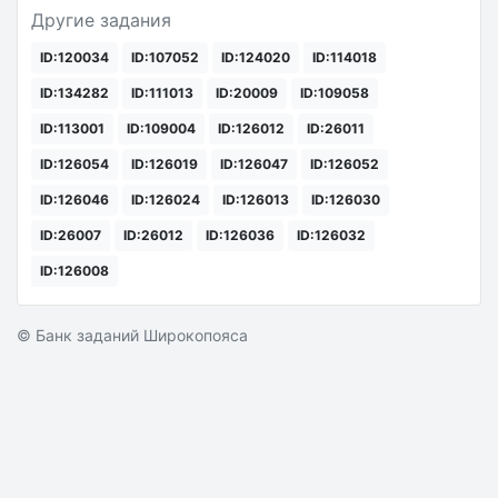
Другие задания
ID:120034
ID:107052
ID:124020
ID:114018
ID:134282
ID:111013
ID:20009
ID:109058
ID:113001
ID:109004
ID:126012
ID:26011
ID:126054
ID:126019
ID:126047
ID:126052
ID:126046
ID:126024
ID:126013
ID:126030
ID:26007
ID:26012
ID:126036
ID:126032
ID:126008
© Банк заданий Широкопояса