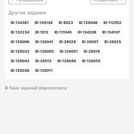
Другие задания
ID:134381
ID:130138
ID:9023
ID:129048
ID:112052
ID:132234
ID:1012
ID:111045
ID:134209
ID:134107
ID:126006
ID:126041
ID:26029
ID:26007
ID:26025
ID:126033
ID:126005
ID:126051
ID:26016
ID:126043
ID:26013
ID:126040
ID:126055
ID:126038
ID:126011
© Банк заданий Широкопояса