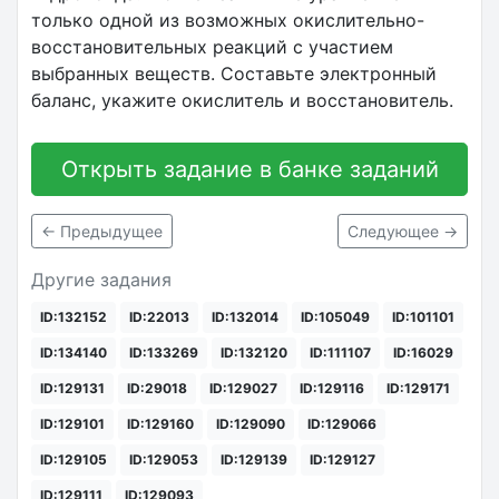
только одной из возможных окислительно-
восстановительных реакций с участием
выбранных веществ. Составьте электронный
баланс, укажите окислитель и восстановитель.
Открыть задание в банке заданий
← Предыдущее
Следующее →
Другие задания
ID:132152
ID:22013
ID:132014
ID:105049
ID:101101
ID:134140
ID:133269
ID:132120
ID:111107
ID:16029
ID:129131
ID:29018
ID:129027
ID:129116
ID:129171
ID:129101
ID:129160
ID:129090
ID:129066
ID:129105
ID:129053
ID:129139
ID:129127
ID:129111
ID:129093