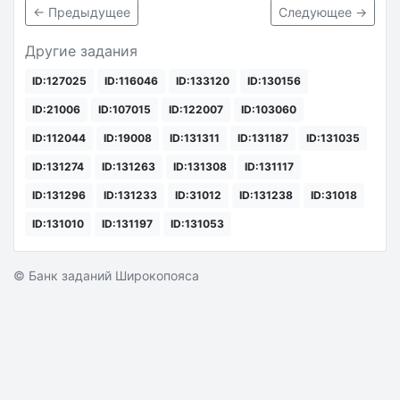
← Предыдущее
Следующее →
Другие задания
ID:127025
ID:116046
ID:133120
ID:130156
ID:21006
ID:107015
ID:122007
ID:103060
ID:112044
ID:19008
ID:131311
ID:131187
ID:131035
ID:131274
ID:131263
ID:131308
ID:131117
ID:131296
ID:131233
ID:31012
ID:131238
ID:31018
ID:131010
ID:131197
ID:131053
© Банк заданий Широкопояса