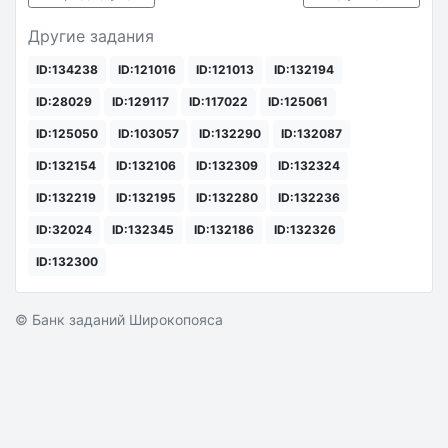
Другие задания
ID:134238
ID:121016
ID:121013
ID:132194
ID:28029
ID:129117
ID:117022
ID:125061
ID:125050
ID:103057
ID:132290
ID:132087
ID:132154
ID:132106
ID:132309
ID:132324
ID:132219
ID:132195
ID:132280
ID:132236
ID:32024
ID:132345
ID:132186
ID:132326
ID:132300
© Банк заданий Широкопояса