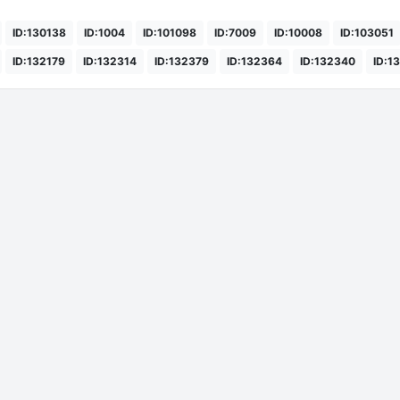
ID:130138
ID:1004
ID:101098
ID:7009
ID:10008
ID:103051
ID:132179
ID:132314
ID:132379
ID:132364
ID:132340
ID:1