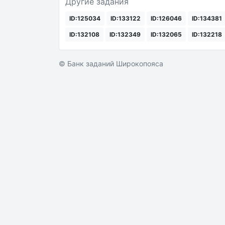
Другие задания
ID:125034
ID:133122
ID:126046
ID:134381
ID:132108
ID:132349
ID:132065
ID:132218
© Банк заданий Широкопояса