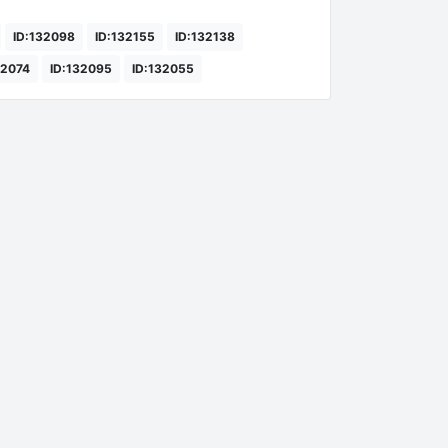
ID:132098
ID:132155
ID:132138
32074
ID:132095
ID:132055