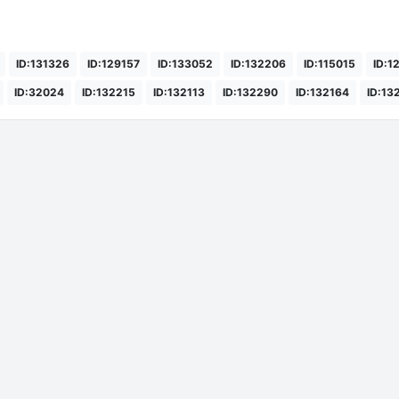
ID:131326
ID:129157
ID:133052
ID:132206
ID:115015
ID:1
ID:32024
ID:132215
ID:132113
ID:132290
ID:132164
ID:13