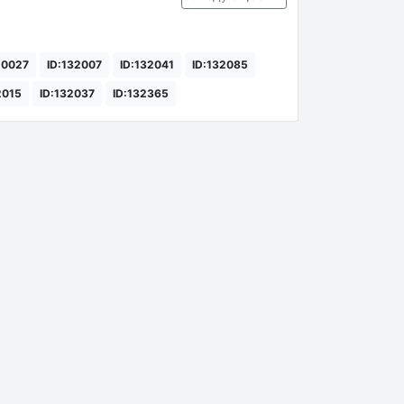
20027
ID:132007
ID:132041
ID:132085
2015
ID:132037
ID:132365