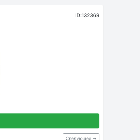
ID:132369
Следующее →