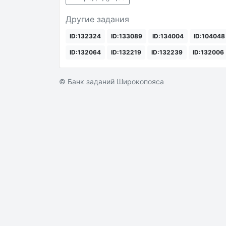
Другие задания
ID:132324
ID:133089
ID:134004
ID:104048
ID:132064
ID:132219
ID:132239
ID:132006
© Банк заданий Широкопояса