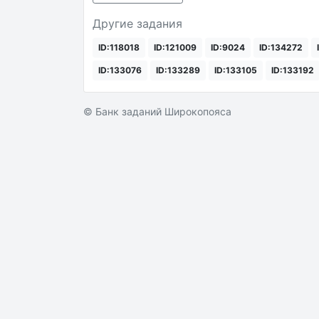
Другие задания
ID:118018
ID:121009
ID:9024
ID:134272
ID:133076
ID:133289
ID:133105
ID:133192
© Банк заданий Широкопояса