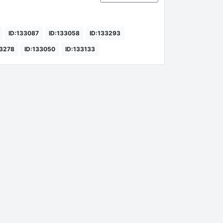
ID:133087
ID:133058
ID:133293
33278
ID:133050
ID:133133