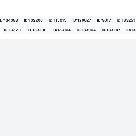
ID:134388
ID:132206
ID:115015
ID:120027
ID:9017
ID:133251
ID:133211
ID:133200
ID:133164
ID:133004
ID:133207
ID:1