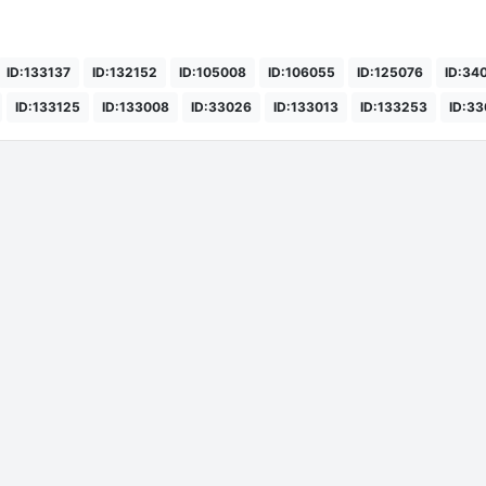
ID:133137
ID:132152
ID:105008
ID:106055
ID:125076
ID:34
ID:133125
ID:133008
ID:33026
ID:133013
ID:133253
ID:3