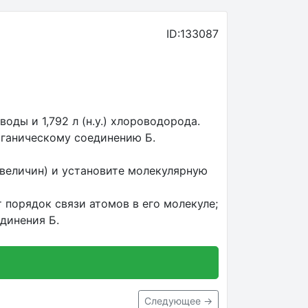
ID:133087
воды и 1,792 л (н.у.) хлороводорода.
рганическому соединению Б.
величин) и установите молекулярную
 порядок связи атомов в его молекуле;
динения Б.
Следующее →