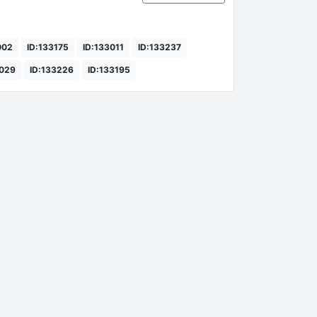
002
ID:133175
ID:133011
ID:133237
3029
ID:133226
ID:133195