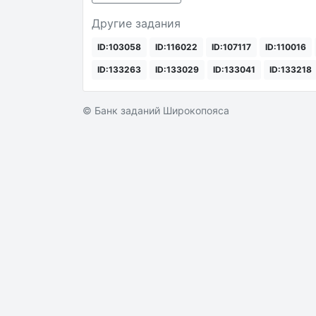
Другие задания
ID:103058
ID:116022
ID:107117
ID:110016
ID:133263
ID:133029
ID:133041
ID:133218
© Банк заданий Широкопояса