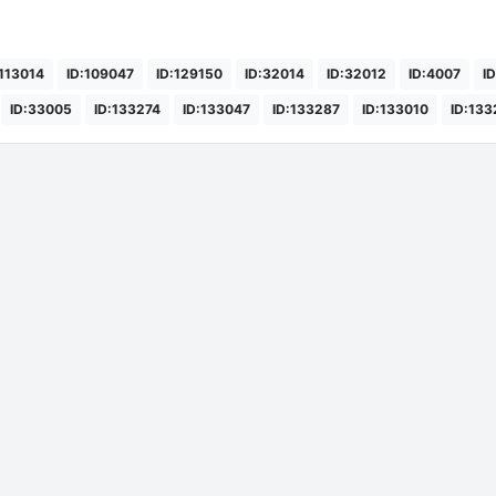
:113014
ID:109047
ID:129150
ID:32014
ID:32012
ID:4007
I
ID:33005
ID:133274
ID:133047
ID:133287
ID:133010
ID:13