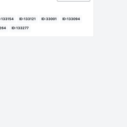
D:133154
ID:133121
ID:33001
ID:133094
3264
ID:133277