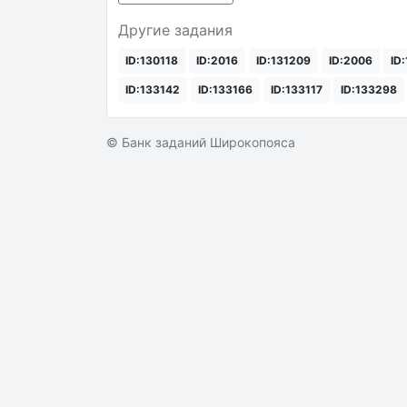
Другие задания
ID:130118
ID:2016
ID:131209
ID:2006
ID
ID:133142
ID:133166
ID:133117
ID:133298
© Банк заданий Широкопояса