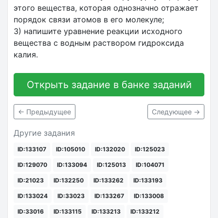
этого вещества, которая однозначно отражает
порядок связи атомов в его молекуле;
3) напишите уравнение реакции исходного
вещества с водным раствором гидроксида
калия.
Открыть задание в банке заданий
← Предыдущее
Следующее →
Другие задания
ID:133107
ID:105010
ID:132020
ID:125023
ID:129070
ID:133094
ID:125013
ID:104071
ID:21023
ID:132250
ID:133262
ID:133193
ID:133024
ID:33023
ID:133267
ID:133008
ID:33016
ID:133115
ID:133213
ID:133212