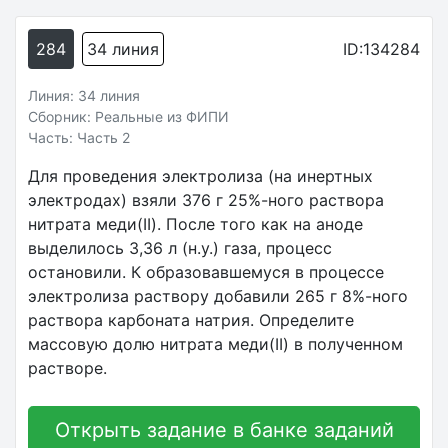
284
34 линия
ID:134284
Линия: 34 линия
Сборник: Реальные из ФИПИ
Часть: Часть 2
Для проведения электролиза (на инертных
электродах) взяли 376 г 25%-ного раствора
нитрата меди(II). После того как на аноде
выделилось 3,36 л (н.у.) газа, процесс
остановили. К образовавшемуся в процессе
электролиза раствору добавили 265 г 8%-ного
раствора карбоната натрия. Определите
массовую долю нитрата меди(II) в полученном
растворе.
Открыть задание в банке заданий