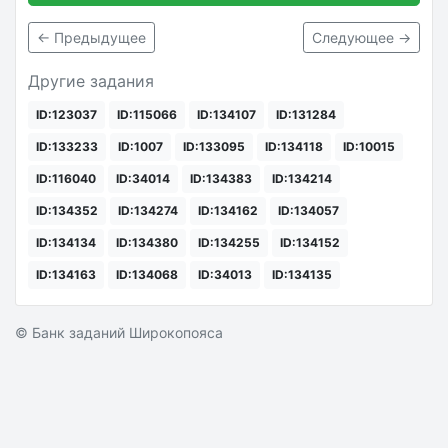
← Предыдущее
Следующее →
Другие задания
ID:123037
ID:115066
ID:134107
ID:131284
ID:133233
ID:1007
ID:133095
ID:134118
ID:10015
ID:116040
ID:34014
ID:134383
ID:134214
ID:134352
ID:134274
ID:134162
ID:134057
ID:134134
ID:134380
ID:134255
ID:134152
ID:134163
ID:134068
ID:34013
ID:134135
© Банк заданий Широкопояса