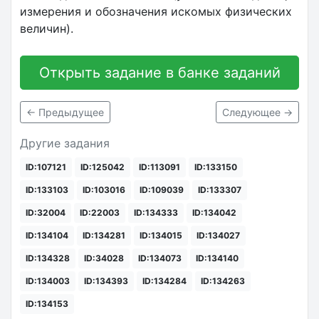
измерения и обозначения искомых физических
величин).
Открыть задание в банке заданий
← Предыдущее
Следующее →
Другие задания
ID:107121
ID:125042
ID:113091
ID:133150
ID:133103
ID:103016
ID:109039
ID:133307
ID:32004
ID:22003
ID:134333
ID:134042
ID:134104
ID:134281
ID:134015
ID:134027
ID:134328
ID:34028
ID:134073
ID:134140
ID:134003
ID:134393
ID:134284
ID:134263
ID:134153