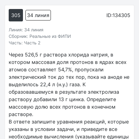
305
34 линия
ID:134305
Линия: 34 линия
Сборник: Реальные из ФИПИ
Часть: Часть 2
Через 526,5 г раствора хлорида натрия, в
котором массовая доля протонов в ядрах всех
атомов составляет 54,7%, пропускали
электрический ток до тех пор, пока на аноде не
выделилось 22,4 л (н.у.) газа. К
образовавшемуся в результате электролиза
раствору добавили 13 г цинка. Определите
массовую долю всех протонов в конечном
растворе.
В ответе запишите уравнения реакций, которые
указаны в условии задачи, и приведите все
необходимые вычисления (указывайте единицы