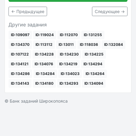
← Предыдущее
Следующее →
Другие задания
ID:109097
ID:119024
ID:112070
ID:131255
ID:134370
ID:113112
ID:13011
ID:118036
ID:132084
ID:107122
ID:134228
ID:134230
ID:134225
ID:134121
ID:134076
ID:134219
ID:134294
ID:134286
ID:134284
ID:134023
ID:134264
ID:134143
ID:134180
ID:134293
ID:134094
© Банк заданий Широкопояса