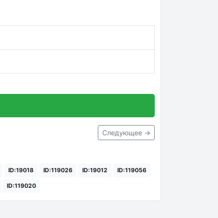
Следующее →
ID:19018
ID:119026
ID:19012
ID:119056
ID:119020