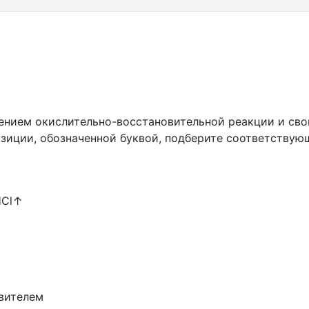
ением окислительно-восстановительной реакции и сво
позиции, обозначенной буквой, подберите соответству
HCl↑
овителем