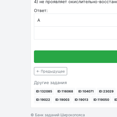
4) не проявляет окислительно-восста
Ответ:
А
← Предыдущее
Другие задания
ID:132085
ID:116068
ID:104071
ID:23029
ID:19022
ID:19003
ID:19013
ID:119050
I
© Банк заданий Широкопояса