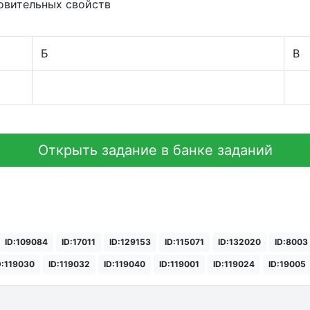
новительных свойств
Б
В
Открыть задание в банке заданий
ID:109084
ID:17011
ID:129153
ID:115071
ID:132020
ID:8003
D:119030
ID:119032
ID:119040
ID:119001
ID:119024
ID:19005