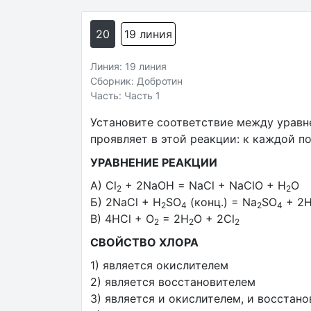
20
19 линия
Линия: 19 линия
Сборник: Добротин
Часть: Часть 1
Установите соответствие между уравн
проявляет в этой реакции: к каждой 
УРАВНЕНИЕ РЕАКЦИИ
А) Cl
+ 2NaOH = NaCl + NaClO + H
O
2
2
Б) 2NaCl + H
SO
(конц.) = Na
SO
+ 2
2
4
2
4
В) 4HCl + O
= 2H
O + 2Cl
2
2
2
СВОЙСТВО ХЛОРА
1) является окислителем
2) является восстановителем
3) является и окислителем, и восстан